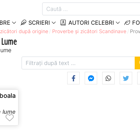
EBRE
SCRIERI
AUTORI CELEBRI
FO
zicători după origine
Proverbe și zicători Scandinave
Prov
e Lume
 lume
oala
e
lume