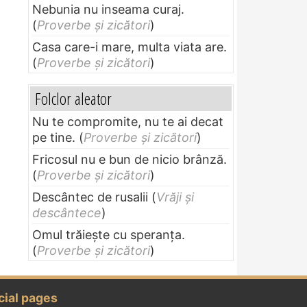
Nebunia nu inseama curaj.
(
Proverbe și zicători
)
Casa care-i mare, multa viata are.
(
Proverbe și zicători
)
Folclor aleator
Nu te compromite, nu te ai decat
pe tine.
(
Proverbe și zicători
)
Fricosul nu e bun de nicio brânză.
(
Proverbe și zicători
)
Descântec de rusalii
(
Vrăji și
descântece
)
Omul trăieşte cu speranţa.
(
Proverbe și zicători
)
cial pages