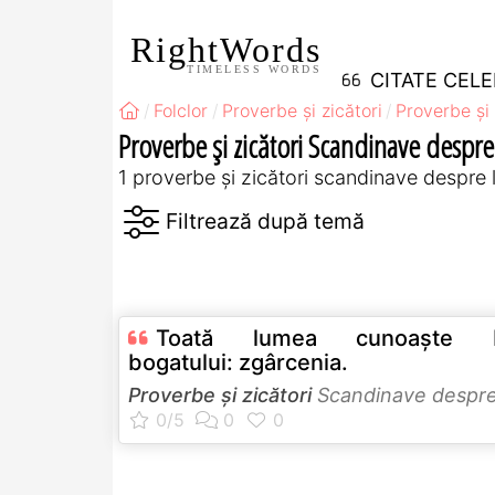
RightWords
TIMELESS WORDS
CITATE CEL
Folclor
Proverbe și zicători
Proverbe și 
Proverbe și zicători Scandinave despr
1 proverbe și zicători scandinave despre
Toată lumea cunoaşte b
bogatului: zgârcenia.
Proverbe și zicători
Scandinave despr