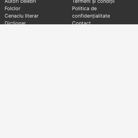
Autori celebri
Termeni și condiții
Folclor
Politica de
Cenaclu literar
confidenţialitate
Dicționar
Contact
Evenimentele zilei
Articole
Social pages
Cuvinte potrivite din toate timpurile, de pe tot
globul, pe teme diverse, de la
autori celebri
sau
din
folclor
:
citate celebre
,
maxime
,
cugetări
,
aforisme
,
autori celebri
,
proverbe și zicători
,
ghicitori
,
vrăji si
descântece
,
balade
,
doine
,
basme
,
colinde
,
urături
,
orații de nuntă
,
tradiții și superstiții
.
Copyright © 2007-2026 RightWords
Web Design by
YourCHOICE
, vineri, 7 august 2026