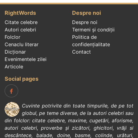
RightWords
Despre noi
Citate celebre
Despre noi
Autori celebri
Termeni și condiții
Folclor
Politica de
Cenaclu literar
confidenţialitate
Dicționar
Contact
Evenimentele zilei
Articole
Social pages
Cuvinte potrivite din toate timpurile, de pe tot
globul, pe teme diverse, de la
autori celebri
sau
din
folclor
:
citate celebre
,
maxime
,
cugetări
,
aforisme
,
autori celebri
,
proverbe și zicători
,
ghicitori
,
vrăji si
descântece
,
balade
,
doine
,
basme
,
colinde
,
urături
,