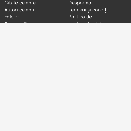
Citate celebre
Despre noi
Autori celebri
Termeni și condiții
Folclor
Politica de
Cenaclu literar
confidenţialitate
Dicționar
Contact
Evenimentele zilei
Articole
Social pages
Cuvinte potrivite din toate timpurile, de pe tot
globul, pe teme diverse, de la
autori celebri
sau
din
folclor
:
citate celebre
,
maxime
,
cugetări
,
aforisme
,
autori celebri
,
proverbe și zicători
,
ghicitori
,
vrăji si
descântece
,
balade
,
doine
,
basme
,
colinde
,
urături
,
orații de nuntă
,
tradiții și superstiții
.
Copyright © 2007-2026 RightWords