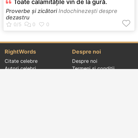
Toate calamităţile vin de la gură.
Proverbe și zicători
Indochinezeşti despre
dezastru
RightWords
Despre noi
Citate celebre
Despre noi
Autori celebri
Termeni și condiții
Folclor
Politica de
Cenaclu literar
confidenţialitate
Dicționar
Contact
Evenimentele zilei
Articole
Social pages