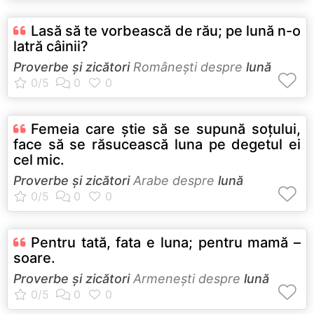
Lasă să te vorbească de rău; pe lună n-o
latră câinii?
Proverbe și zicători
Româneşti despre
lună
Femeia care ştie să se supună soţului,
face să se răsucească luna pe degetul ei
cel mic.
Proverbe și zicători
Arabe despre
lună
Pentru tată, fata e luna; pentru mamă –
soare.
Proverbe și zicători
Armeneşti despre
lună