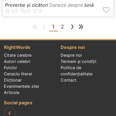
Proverbe și zicători
Daneze despre
lună
«
‹
›
»
(current)
1
2
RightWords
Despre noi
Citate celebre
Despre noi
Autori celebri
Termeni și condiții
Folclor
Politica de
Cenaclu literar
confidenţialitate
Dicționar
Contact
Evenimentele zilei
Articole
Social pages