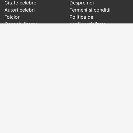
Citate celebre
Despre noi
Autori celebri
Termeni și condiții
Folclor
Politica de
Cenaclu literar
confidenţialitate
Dicționar
Contact
Evenimentele zilei
Articole
Social pages
Cuvinte potrivite din toate timpurile, de pe tot
globul, pe teme diverse, de la
autori celebri
sau
din
folclor
:
citate celebre
,
maxime
,
cugetări
,
aforisme
,
autori celebri
,
proverbe și zicători
,
ghicitori
,
vrăji si
descântece
,
balade
,
doine
,
basme
,
colinde
,
urături
,
orații de nuntă
,
tradiții și superstiții
.
Copyright © 2007-2026 RightWords