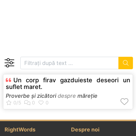
Un corp firav gazduieste deseori un
suflet maret.
Proverbe și zicători
despre
măreție
RightWords
Despre noi