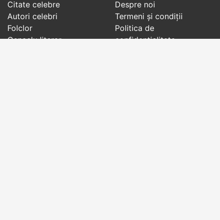
Citate celebre
Despre noi
Autori celebri
Termeni și condiții
Folclor
Politica de
Cenaclu literar
confidenţialitate
Dicționar
Contact
Evenimentele zilei
Articole
Social pages
Cuvinte potrivite din toate timpurile, de pe tot
globul, pe teme diverse, de la
autori celebri
sau
din
folclor
:
citate celebre
,
maxime
,
cugetări
,
aforisme
,
autori celebri
,
proverbe și zicători
,
ghicitori
,
vrăji si
descântece
,
balade
,
doine
,
basme
,
colinde
,
urături
,
orații de nuntă
,
tradiții și superstiții
.
Copyright © 2007-2026 RightWords