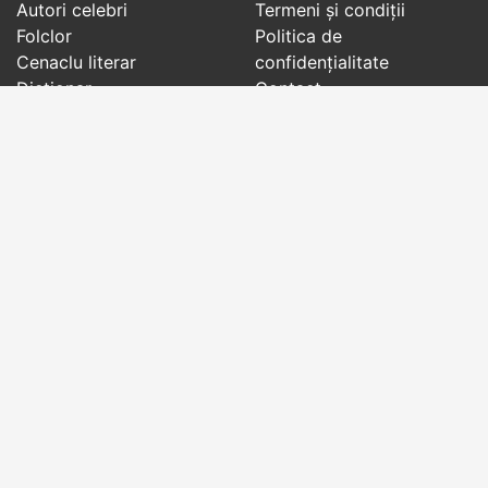
Autori celebri
Termeni și condiții
Folclor
Politica de
Cenaclu literar
confidenţialitate
Dicționar
Contact
Evenimentele zilei
Articole
Social pages
Cuvinte potrivite din toate timpurile, de pe tot
globul, pe teme diverse, de la
autori celebri
sau
din
folclor
:
citate celebre
,
maxime
,
cugetări
,
aforisme
,
autori celebri
,
proverbe și zicători
,
ghicitori
,
vrăji si
descântece
,
balade
,
doine
,
basme
,
colinde
,
urături
,
orații de nuntă
,
tradiții și superstiții
.
Copyright © 2007-2026 RightWords
Web Design by
YourCHOICE
, vineri, 7 august 2026