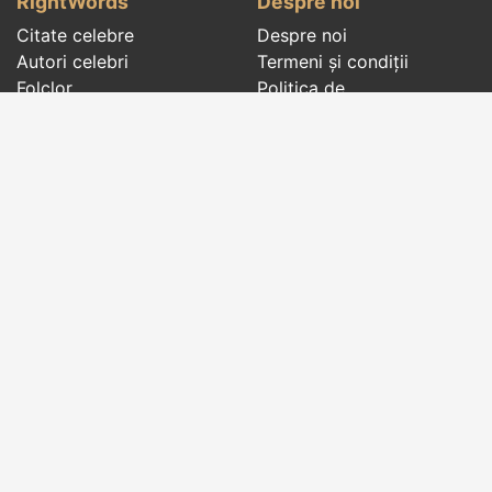
RightWords
Despre noi
Citate celebre
Despre noi
Autori celebri
Termeni și condiții
Folclor
Politica de
Cenaclu literar
confidenţialitate
Dicționar
Contact
Evenimentele zilei
Articole
Social pages
Cuvinte potrivite din toate timpurile, de pe tot
globul, pe teme diverse, de la
autori celebri
sau
din
folclor
:
citate celebre
,
maxime
,
cugetări
,
aforisme
,
autori celebri
,
proverbe și zicători
,
ghicitori
,
vrăji si
descântece
,
balade
,
doine
,
basme
,
colinde
,
urături
,
orații de nuntă
,
tradiții și superstiții
.