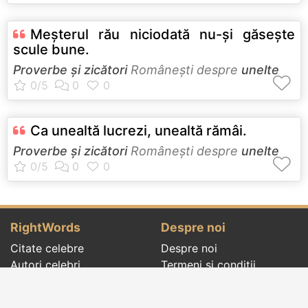
Meşterul rău niciodată nu-şi găseşte
scule bune.
Proverbe și zicători
Româneşti despre
unelte
Ca unealtă lucrezi, unealtă rămâi.
Proverbe și zicători
Româneşti despre
unelte
RightWords
Despre noi
Citate celebre
Despre noi
Autori celebri
Termeni și condiții
Folclor
Politica de
Cenaclu literar
confidenţialitate