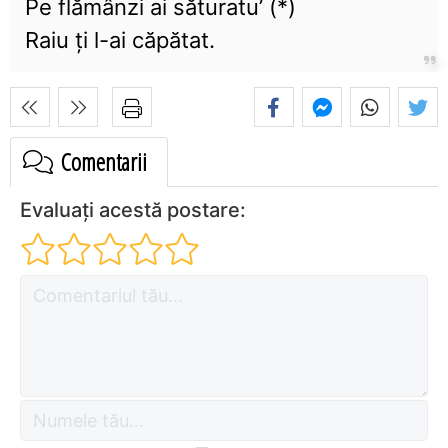
Pe flămânzi ai săturatu’ (*)
Raiu ţi l-ai căpătat.
Comentarii
Evaluați acestă postare: