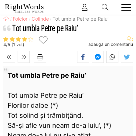
RightWords
TIMELESS WORDS
Folclor
Colinde
Tot umbla Petre pe Raiu’
Tot umbla Petre pe Raiu’
adaugă un comentariu
4
/
5
(
1
vot)
Tot umbla Petre pe Raiu’
Tot umbla Petre pe Raiu’
Florilor dalbe (*)
Tot solind şi trâmbiţând.
Să-şi afle vun neam de-a luiu’, (*)
Neam de-a lui nu şi-o aflat.