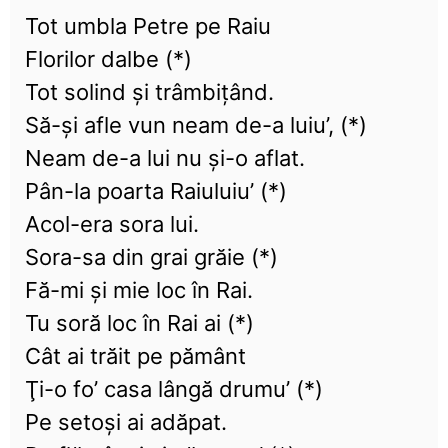
Tot umbla Petre pe Raiu
Florilor dalbe (*)
Tot solind şi trâmbiţând.
Să-şi afle vun neam de-a luiu’, (*)
Neam de-a lui nu şi-o aflat.
Pân-la poarta Raiuluiu’ (*)
Acol-era sora lui.
Sora-sa din grai grăie (*)
Fă-mi şi mie loc în Rai.
Tu soră loc în Rai ai (*)
Cât ai trăit pe pământ
Ţi-o fo’ casa lângă drumu’ (*)
Pe setoşi ai adăpat.