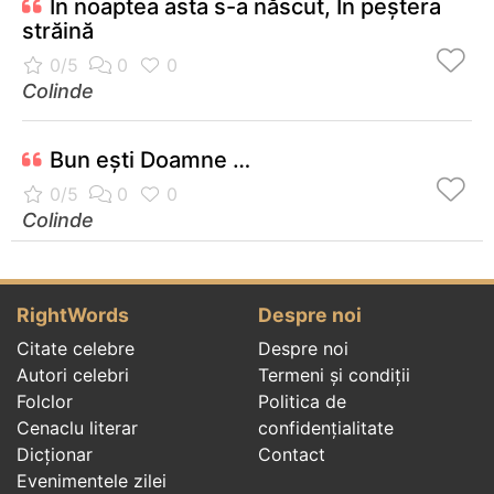
În noaptea asta s-a născut, În peștera
străină
Colinde
Bun eşti Doamne …
Colinde
RightWords
Despre noi
Citate celebre
Despre noi
Autori celebri
Termeni și condiții
Folclor
Politica de
Cenaclu literar
confidenţialitate
Dicționar
Contact
Evenimentele zilei