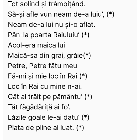
Tot solind şi trâmbiţând.
Să-şi afle vun neam de-a luiu’, (*)
Neam de-a lui nu şi-o aflat.
Pân-la poarta Raiuluiu’ (*)
Acol-era maica lui
Maică-sa din grai, grăie(*)
Petre, Petre fătu meu
Fă-mi şi mie loc în Rai (*)
Loc în Rai cu mine n-ai.
Cât ai trăit pe pământu’ (*)
Tăt făgădăriţă ai fo’.
Lăzile goale le-ai datu’ (*)
Plata de pline ai luat. (*)