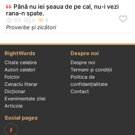
Până nu iei şeaua de pe cal, nu-i vezi
rana-n spate.
Proverbe și zicători
RightWords
Despre noi
Citate celebre
Despre noi
Autori celebri
Termeni și condiții
Folclor
Politica de
Cenaclu literar
confidenţialitate
Dicționar
Contact
Evenimentele zilei
Articole
Social pages