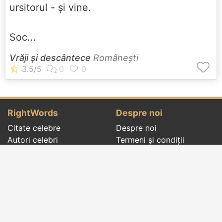
ursitorul - și vine.
Soc...
Vrăji și descântece
Româneşti
RightWords
Despre noi
Citate celebre
Despre noi
Autori celebri
Termeni și condiții
Folclor
Politica de
Cenaclu literar
confidenţialitate
Dicționar
Contact
Evenimentele zilei
Articole
Social pages