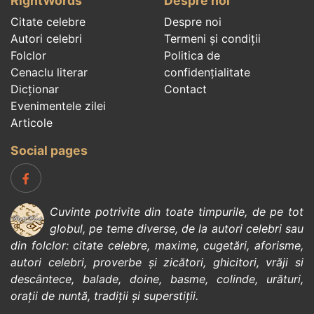
RightWords
Despre noi
Citate celebre
Despre noi
Autori celebri
Termeni și condiții
Folclor
Politica de
Cenaclu literar
confidenţialitate
Dicționar
Contact
Evenimentele zilei
Articole
Social pages
Cuvinte potrivite din toate timpurile, de pe tot
globul, pe teme diverse, de la
autori celebri
sau
din
folclor
:
citate celebre
,
maxime
,
cugetări
,
aforisme
,
autori celebri
,
proverbe și zicători
,
ghicitori
,
vrăji si
descântece
,
balade
,
doine
,
basme
,
colinde
,
urături
,
orații de nuntă
,
tradiții și superstiții
.