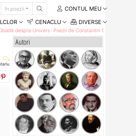
CONTUL MEU
în poezii
LCLOR
CENACLU
DIVERSE
 Obadă despre Univers
Poezii de Constantin Obadă despre
Autori
tariu