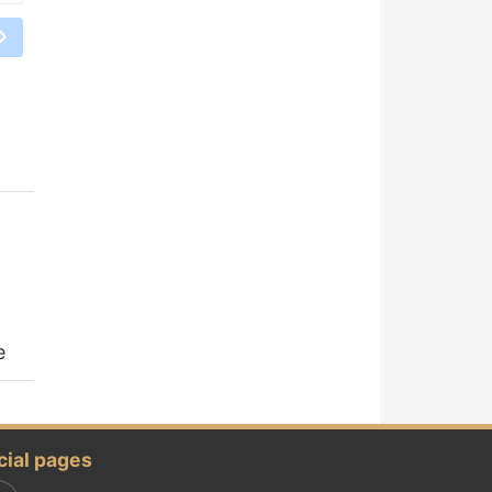
e
cial pages