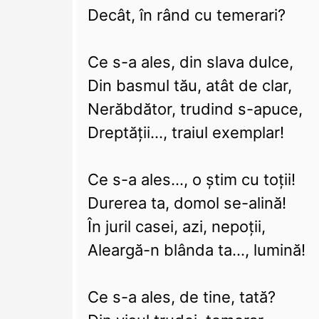
Decât, în rând cu temerari?
Ce s-a ales, din slava dulce,
Din basmul tău, atât de clar,
Nerăbdător, trudind s-apuce,
Dreptății..., traiul exemplar!
Ce s-a ales..., o știm cu toții!
Durerea ta, domol se-alină!
În juril casei, azi, nepoții,
Aleargă-n blânda ta..., lumină!
Ce s-a ales, de tine, tată?