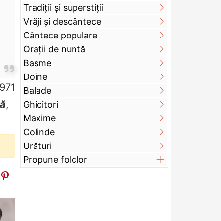
Tradiții și superstiții
Vrăji și descântece
Cântece populare
Orații de nuntă
Basme
Doine
971
Balade
nă
,
Ghicitori
Maxime
Colinde
Urături
Propune folclor