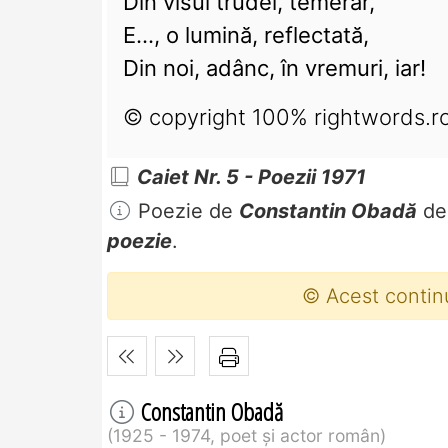
Din visul trudei, temerar,
E..., o lumină, reflectată,
Din noi, adânc, în vremuri, iar!
© copyright 100% rightwords.r
Caiet Nr. 5 - Poezii 1971
Poezie de
Constantin Obadă
de
poezie
.
© Acest contin
Constantin Obadă
1925 - 1974, poet și actor român