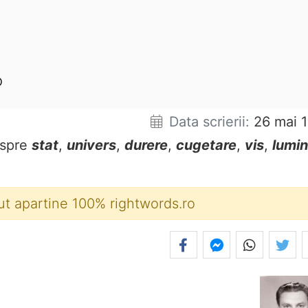
o
Data scrierii:
26 mai 1
spre
stat
,
univers
,
durere
,
cugetare
,
vis
,
lumi
ut apartine 100% rightwords.ro