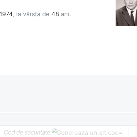
 1974
, la vârsta de
48
ani.
Cod de securitate:
=