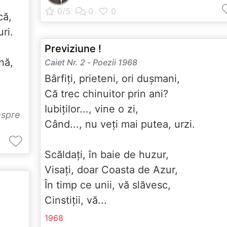
,
acă,
uri.
Previziune !
onă,
Caiet Nr. 2 - Poezii 1968
Bârfiți, prieteni, ori dușmani,
Că trec chinuitor prin ani?
Iubiților..., vine o zi,
espre
Când..., nu veți mai putea, urzi.
Scăldați, în baie de huzur,
Visați, doar Coasta de Azur,
În timp ce unii, vă slăvesc,
Cinstiții, vă...
1968