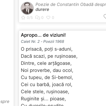
Poezie de Constantin Obadă desp
durere
Apropo... de viziuni!
Caiet Nr. 2 - Poezii 1968
O prisacă, poți s-aduni,
Dacă scazi, pe rușinoase,
Dintre, cele arțăgoase,
Noi proverbe, dau ocol,
Cu tupeu, de Si-bemol,
Cei cu barbă, joacă rol,
Cele stele, rușinoase,
Ruginite și... pioase,
espre
Cu durerile-nrudite,