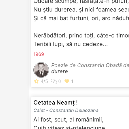
Odoare scumpe, răsfățate-n pufuri
Nu știu durerea, și nici foamea se
Și că mai bat furtuni, ori, ard năduf
Nerăbdători, prind toți, câte-o tim
Teribili lupi, să nu cedeze...
1969
Poezie de Constantin Obadă d
durere
Cetatea Neamț !
Caiet - Constantin Delaozana
Ai fost, scut, al românimii,
Cuib viteaz și-nțelepciune,