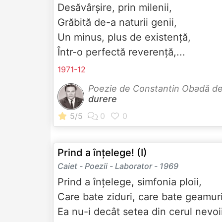
Desăvârșire, prin milenii,
Grăbită de-a naturii genii,
Un minus, plus de existență,
Într-o perfectă reverență,...
1971-12
Poezie de Constantin Obadă d
durere
Prind a înțelege! (I)
Caiet - Poezii - Laborator - 1969
Prind a înțelege, simfonia ploii,
Care bate ziduri, care bate geamur
Ea nu-i decât setea din cerul nevoi