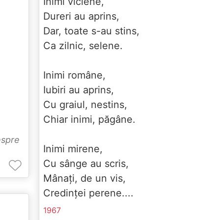
Inimi viclene,
Dureri au aprins,
Dar, toate s-au stins,
Ca zilnic, selene.
Inimi române,
Iubiri au aprins,
Cu graiul, nestins,
Chiar inimi, păgâne.
espre
Inimi mirene,
Cu sânge au scris,
Mânați, de un vis,
Credinței perene....
1967