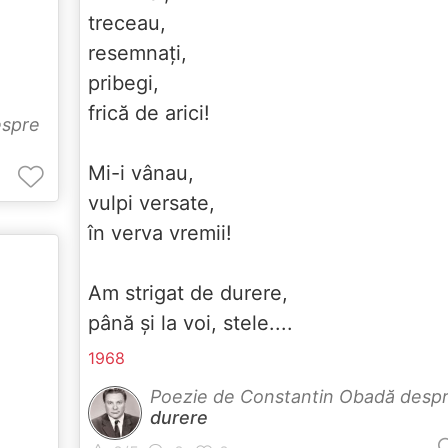
treceau,
resemnați,
pribegi,
frică de arici!
espre
Mi-i vânau,
vulpi versate,
în verva vremii!
Am strigat de durere,
până și la voi, stele....
1968
Poezie de Constantin Obadă desp
durere