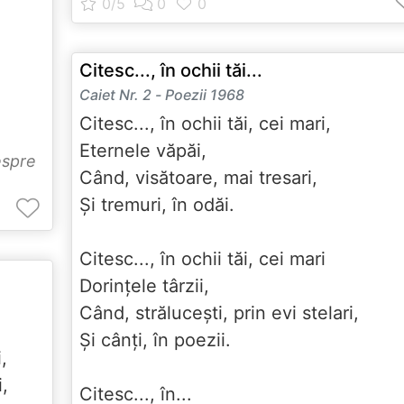
Citesc..., în ochii tăi...
Caiet Nr. 2 - Poezii 1968
Citesc..., în ochii tăi, cei mari,
Eternele văpăi,
espre
Când, visătoare, mai tresari,
Și tremuri, în odăi.
Citesc..., în ochii tăi, cei mari
Dorințele târzii,
Când, strălucești, prin evi stelari,
Și cânți, în poezii.
i,
i,
Citesc..., în...