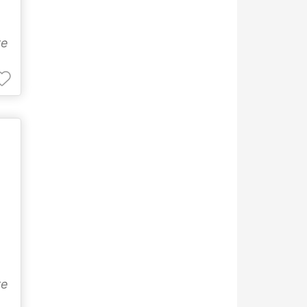
re
re