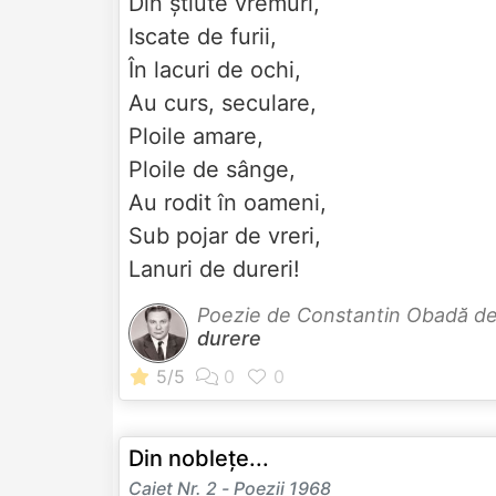
Din știute vremuri,
Iscate de furii,
În lacuri de ochi,
Au curs, seculare,
Ploile amare,
Ploile de sânge,
Au rodit în oameni,
Sub pojar de vreri,
Lanuri de dureri!
Poezie de Constantin Obadă d
durere
Din noblețe...
Caiet Nr. 2 - Poezii 1968