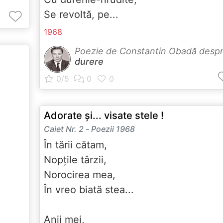
Se revoltă, pe...
1968
Poezie de Constantin Obadă desp
durere
Adorate și... visate stele !
Caiet Nr. 2 - Poezii 1968
În tării cătam,
Nopțile târzii,
Norocirea mea,
În vreo biată stea...
Anii mei,