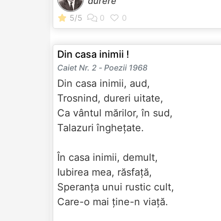
durere
Din casa inimii !
Caiet Nr. 2 - Poezii 1968
Din casa inimii, aud,
Trosnind, dureri uitate,
Ca vântul mărilor, în sud,
Talazuri înghețate.
În casa inimii, demult,
Iubirea mea, răsfață,
Speranța unui rustic cult,
Care-o mai ține-n viață.