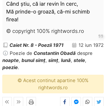
Când știu, că iar revin în cerc,
Mă prinde-o groază, că-mi schimb
firea!
© copyright 100% rightwords.ro
Caiet Nr. 8 - Poezii 1971
12 iun 1972
Poezie de
Constantin Obadă
despre
noapte
,
bunul simț
,
simț
,
lună
,
stele
,
poezie
.
© Acest continut apartine 100%
rightwords.ro