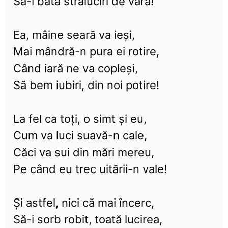
Să-i bată străluciri de vară!
Ea, mâine seară va ieși,
Mai mândră-n pura ei rotire,
Când iară ne va copleși,
Să bem iubiri, din noi potire!
La fel ca toți, o simt și eu,
Cum va luci suavă-n cale,
Căci va sui din mări mereu,
Pe când eu trec uitării-n vale!
Și astfel, nici că mai încerc,
Să-i sorb robit, toată lucirea,