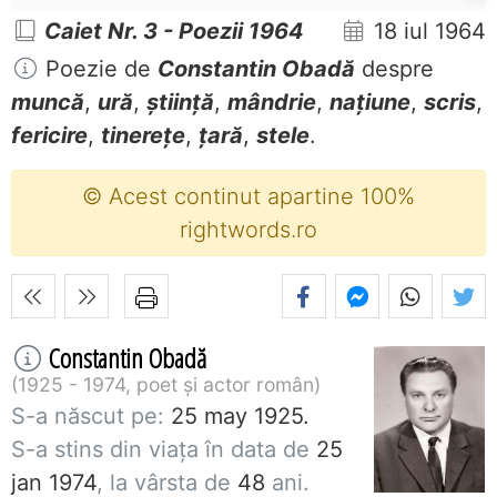
Caiet Nr. 3 - Poezii 1964
18 iul 1964
Poezie de
Constantin Obadă
despre
muncă
,
ură
,
știință
,
mândrie
,
națiune
,
scris
,
fericire
,
tinerețe
,
țară
,
stele
.
© Acest continut apartine 100%
rightwords.ro
Constantin Obadă
1925 - 1974, poet și actor român
S-a născut pe:
25 may 1925.
S-a stins din viaţa în data de
25
jan 1974
, la vârsta de
48
ani.