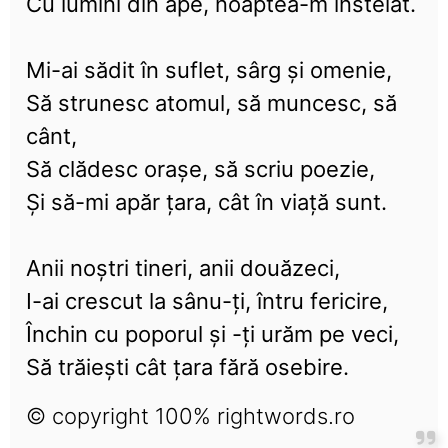
Cu lumini din ape, noaptea-m înstelat.
Mi-ai sădit în suflet, sârg și omenie,
Să strunesc atomul, să muncesc, să
cânt,
Să clădesc orașe, să scriu poezie,
Și să-mi apăr țara, cât în viață sunt.
Anii noștri tineri, anii douăzeci,
I-ai crescut la sânu-ți, întru fericire,
Închin cu poporul și -ți urăm pe veci,
Să trăiești cât țara fără osebire.
© copyright 100% rightwords.ro