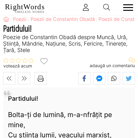
RightWords
TIMELESS WORDS
Poezii
Poezii de Constantin Obadă
Poezii de Const
Partidului!
Poezie de Constantin Obadă despre Muncă, Ură,
Știință, Mândrie, Națiune, Scris, Fericire, Tinerețe,
Țară, Stele
adaugă un comentariu
votează acum
Partidului!
Bolta-ți de lumină, m-a-nfrățit pe
mine,
Cu știința lumii, veacului marxist,