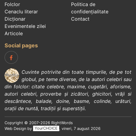
Folclor
Politica de
Cenaclu literar
confidenţialitate
Dicționar
Contact
Evenimentele zilei
Articole
Social pages
Cuvinte potrivite din toate timpurile, de pe tot
globul, pe teme diverse, de la
autori celebri
sau
din
folclor
:
citate celebre
,
maxime
,
cugetări
,
aforisme
,
autori celebri
,
proverbe și zicători
,
ghicitori
,
vrăji si
descântece
,
balade
,
doine
,
basme
,
colinde
,
urături
,
orații de nuntă
,
tradiții și superstiții
.
Copyright © 2007-2026 RightWords
Web Design by
YourCHOICE
, vineri, 7 august 2026