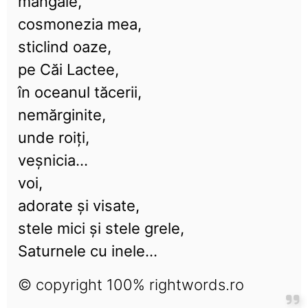
mângâie,
cosmonezia mea,
sticlind oaze,
pe Căi Lactee,
în oceanul tăcerii,
nemărginite,
unde roiți,
veșnicia...
voi,
adorate și visate,
stele mici și stele grele,
Saturnele cu inele...
© copyright 100% rightwords.ro