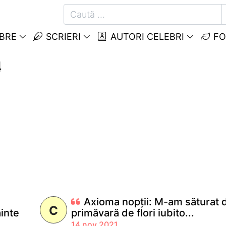
EBRE
SCRIERI
AUTORI CELEBRI
FO
4
Axioma nopții: M-am săturat 
C
inte
primăvară de flori iubito...
14 nov 2021