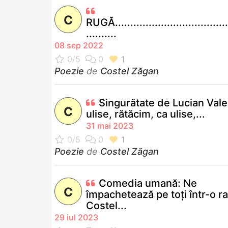
C
RUGĂ.....................................
..........
08 sep 2022
Poezie
de
Costel Zăgan
Singurătate de Lucian Vale
C
ulise, rătăcim, ca ulise,...
31 mai 2023
Poezie
de
Costel Zăgan
Comedia umană: Ne
C
împachetează pe toți într-o r
Costel...
29 iul 2023