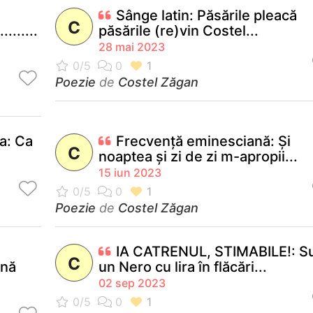
Sânge latin: Păsările pleacă
C
.........
păsările (re)vin Costel...
28 mai 2023
Poezie
de
Costel Zăgan
a: Ca
Frecvență eminesciană: Și
C
noaptea și zi de zi m-apropii...
15 iun 2023
Poezie
de
Costel Zăgan
IA CATRENUL, STIMABILE!: S
C
ană
un Nero cu lira în flăcări...
02 sep 2023