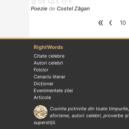
Poezie
de
Costel Zăgan
«
‹
10
RightWords
Citate celebre
Autori celebri
Folclor
Cenaclu literar
Dicționar
Evenimentele zilei
Articole
Cuvinte potrivite din toate timpurile
aforisme
,
autori celebri
,
proverbe și
superstiții
.