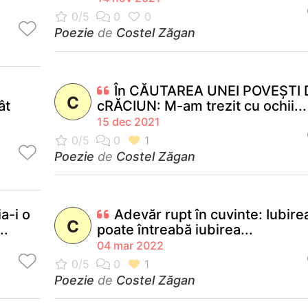
Poezie
de
Costel Zăgan
În CĂUTAREA UNEI POVEȘTI 
C
ât
cRĂCIUN: M-am trezit cu ochii...
15 dec 2021
Poezie
de
Costel Zăgan
a-i o
Adevăr rupt în cuvinte: Iubire
C
..
poate întreabă iubirea...
04 mar 2022
Poezie
de
Costel Zăgan