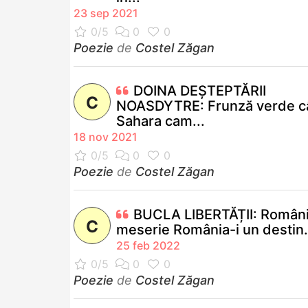
23 sep 2021
Poezie
de
Costel Zăgan
DOINA DEȘTEPTĂRII
C
NOASDYTRE: Frunză verde c
Sahara cam...
18 nov 2021
Poezie
de
Costel Zăgan
BUCLA LIBERTĂȚII: Români
C
meserie România-i un destin.
25 feb 2022
Poezie
de
Costel Zăgan