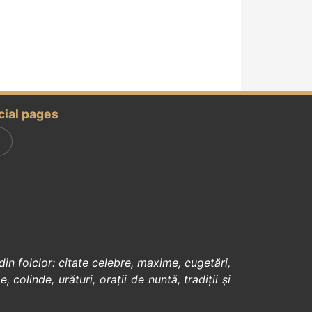
cial pages
din
folclor
:
citate celebre
,
maxime
,
cugetări
,
e
,
colinde
,
urături
,
orații de nuntă
,
tradiții și