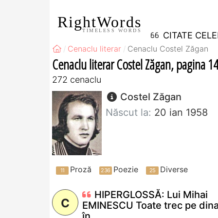
RightWords
TIMELESS WORDS
CITATE CEL
Cenaclu literar
Cenaclu Costel Zăgan
Cenaclu literar Costel Zăgan, pagina 1
272 cenaclu
Costel Zăgan
Născut la:
20 ian 1958
Proză
Poezie
Diverse
HIPERGLOSSĂ: Lui Mihai
C
EMINESCU Toate trec pe dina
în...