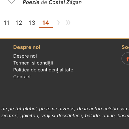
Poezie
de
Costel Zăgan
›
»
(current)
11
12
13
14
Despre noi
So
Despre noi
Termeni și condiții
Politica de confidenţialitate
Contact
, de pe tot globul, pe teme diverse, de la
autori celebri
sau 
 zicători
,
ghicitori
,
vrăji si descântece
,
balade
,
doine
,
basm