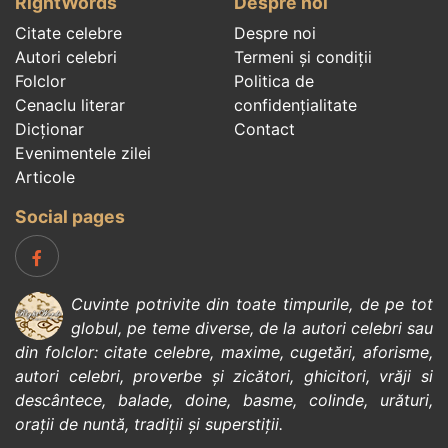
RightWords
Despre noi
Citate celebre
Despre noi
Autori celebri
Termeni și condiții
Folclor
Politica de
Cenaclu literar
confidenţialitate
Dicționar
Contact
Evenimentele zilei
Articole
Social pages
Cuvinte potrivite din toate timpurile, de pe tot
globul, pe teme diverse, de la
autori celebri
sau
din
folclor
:
citate celebre
,
maxime
,
cugetări
,
aforisme
,
autori celebri
,
proverbe și zicători
,
ghicitori
,
vrăji si
descântece
,
balade
,
doine
,
basme
,
colinde
,
urături
,
orații de nuntă
,
tradiții și superstiții
.