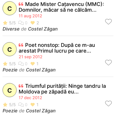
Made Mister Caţavencu (MMC):
C
Domnilor, măcar să ne călcăm...
11 aug 2012
Diverse
de
Costel Zăgan
Poet nonstop: După ce m-au
C
arestat Primul lucru pe care...
21 sep 2012
Poezie
de
Costel Zăgan
Triumful purităţii: Ninge tandru la
C
Moldova pe zăpadă eu...
17 dec 2012
Poezie
de
Costel Zăgan