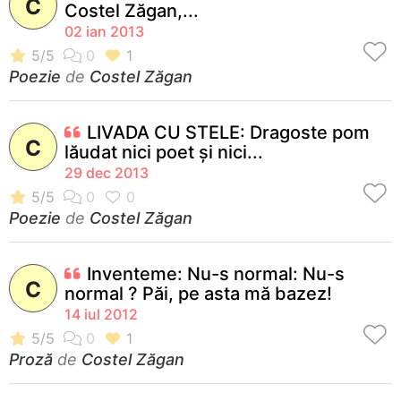
C
Costel Zăgan,...
02 ian 2013
Poezie
de
Costel Zăgan
LIVADA CU STELE: Dragoste pom
C
lăudat nici poet şi nici...
29 dec 2013
Poezie
de
Costel Zăgan
Inventeme: Nu-s normal: Nu-s
C
normal ? Păi, pe asta mă bazez!
14 iul 2012
Proză
de
Costel Zăgan