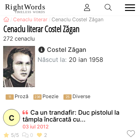
RightWords
TIMELESS WORDS
Cenaclu literar
Cenaclu Costel Zăgan
Cenaclu literar Costel Zăgan
272 cenaclu
Costel Zăgan
Născut la:
20 ian 1958
Proză
Poezie
Diverse
Ca un trandafir: Duc pistolul la
C
tâmpla încărcată cu...
03 iul 2012