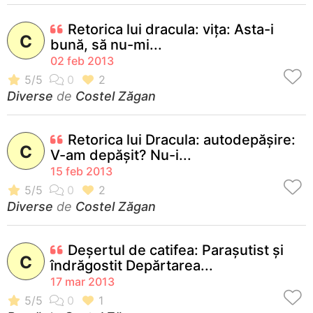
Retorica lui dracula: viţa: Asta-i
C
bună, să nu-mi...
02 feb 2013
Diverse
de
Costel Zăgan
Retorica lui Dracula: autodepăşire:
C
V-am depăşit? Nu-i...
15 feb 2013
Diverse
de
Costel Zăgan
Deşertul de catifea: Paraşutist şi
C
îndrăgostit Depărtarea...
17 mar 2013