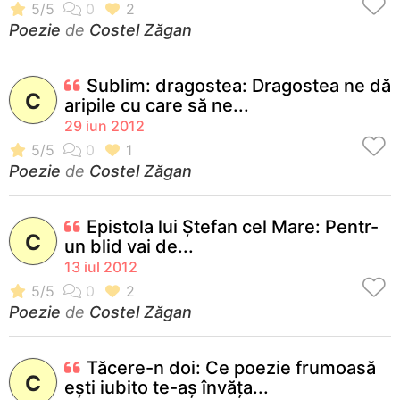
Poezie
de
Costel Zăgan
Sublim: dragostea: Dragostea ne dă
C
aripile cu care să ne...
29 iun 2012
Poezie
de
Costel Zăgan
Epistola lui Ştefan cel Mare: Pentr-
C
un blid vai de...
13 iul 2012
Poezie
de
Costel Zăgan
Tăcere-n doi: Ce poezie frumoasă
C
eşti iubito te-aş învăţa...