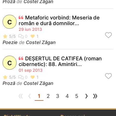
Proză
de
Costel Zăgan
Metaforic vorbind: Meseria de
C
român e dură domnilor...
29 iun 2013
Poezie
de
Costel Zăgan
DEŞERTUL DE CATIFEA (roman
C
cibernetic): 88. Amintiri...
01 sep 2013
Proză
de
Costel Zăgan
«
‹
›
»
(current)
1
2
3
4
5