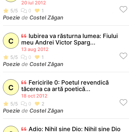
20 iul 2012
Poezie
de
Costel Zăgan
Iubirea va răsturna lumea: Fiului
C
meu Andrei Victor Sparg...
13 aug 2012
Poezie
de
Costel Zăgan
Fericirile 0: Poetul revendică
C
tăcerea ca artă poetică...
18 oct 2012
Poezie
de
Costel Zăgan
Adio: Nihil sine Dio: Nihil sine Dio