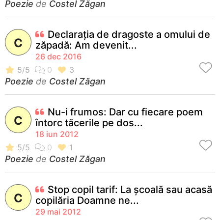
Poezie
de
Costel Zăgan
Declarația de dragoste a omului de
C
zăpadă: Am devenit...
26 dec 2016
Poezie
de
Costel Zăgan
Nu-i frumos: Dar cu fiecare poem
C
întorc tăcerile pe dos...
18 iun 2012
Poezie
de
Costel Zăgan
Stop copil tarif: La şcoală sau acasă
C
copilăria Doamne ne...
29 mai 2012