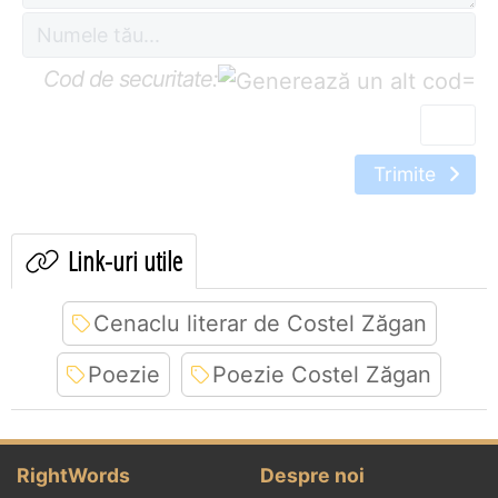
Cod de securitate:
=
Trimite
Link-uri utile
Cenaclu literar de Costel Zăgan
Poezie
Poezie Costel Zăgan
RightWords
Despre noi