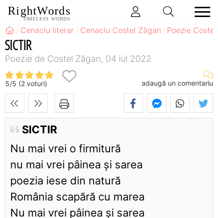
RightWords
TIMELESS WORDS
Cenaclu literar
Cenaclu Costel Zăgan
Poezie Coste
SICTIR
Poezie de Costel Zăgan, 04 iul 2022
adaugă un comentariu
5
/
5
(
2
voturi)
SICTIR
Nu mai vrei o firmitură
nu mai vrei pâinea și sarea
poezia iese din natură
România scapără cu marea
Nu mai vrei pâinea și sarea