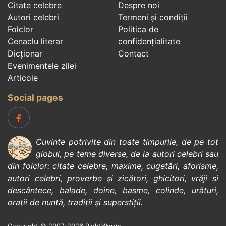
Citate celebre
Despre noi
Autori celebri
Termeni și condiții
Folclor
Politica de
Cenaclu literar
confidenţialitate
Dicționar
Contact
Evenimentele zilei
Articole
Social pages
Cuvinte potrivite din toate timpurile, de pe tot
globul, pe teme diverse, de la
autori celebri
sau
din
folclor
:
citate celebre
,
maxime
,
cugetări
,
aforisme
,
autori celebri
,
proverbe și zicători
,
ghicitori
,
vrăji si
descântece
,
balade
,
doine
,
basme
,
colinde
,
urături
,
orații de nuntă
,
tradiții și superstiții
.