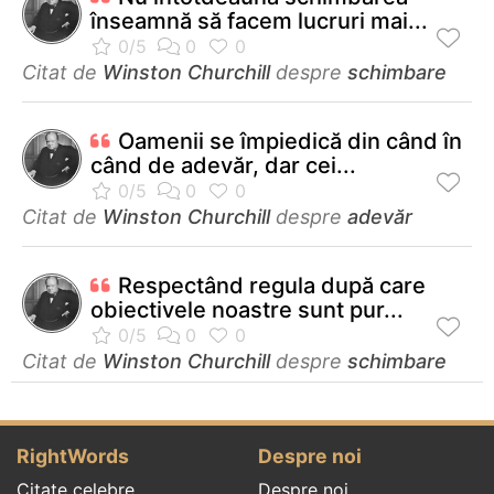
înseamnă să facem lucruri mai...
Citat de
Winston Churchill
despre
schimbare
Oamenii se împiedică din când în
când de adevăr, dar cei...
Citat de
Winston Churchill
despre
adevăr
Respectând regula după care
obiectivele noastre sunt pur...
Citat de
Winston Churchill
despre
schimbare
RightWords
Despre noi
Citate celebre
Despre noi