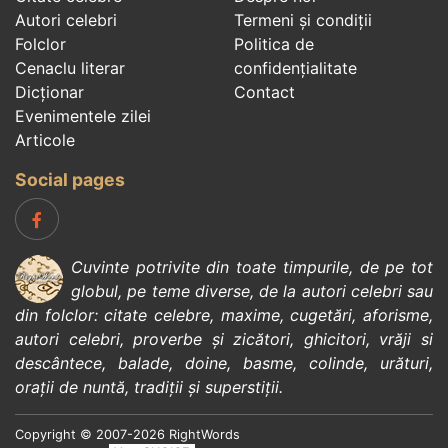
Autori celebri
Termeni și condiții
Folclor
Politica de
Cenaclu literar
confidenţialitate
Dicționar
Contact
Evenimentele zilei
Articole
Social pages
Cuvinte potrivite din toate timpurile, de pe tot
globul, pe teme diverse, de la
autori celebri
sau
din
folclor
:
citate celebre
,
maxime
,
cugetări
,
aforisme
,
autori celebri
,
proverbe și zicători
,
ghicitori
,
vrăji si
descântece
,
balade
,
doine
,
basme
,
colinde
,
urături
,
orații de nuntă
,
tradiții și superstiții
.
Copyright © 2007-2026 RightWords