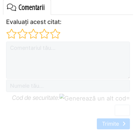
Comentarii
Evaluați acest citat:
Cod de securitate:
=
Trimite