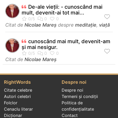
De-ale vieții: - cunoscând mai
mult, devenit-ai tot mai...
Citat de
Nicolae Mareș
despre
meditație
,
viață
cunoscând mai mult, devenit-am
și mai nesigur.
Citat de
Nicolae Mareș
RightWords
Despre noi
Citate celebre
Despre noi
Autori celebri
Termeni și condiții
Folclor
Politica de
Cenaclu literar
confidenţialitate
Dicționar
Contact