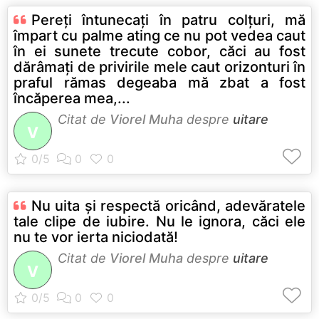
Pereţi întunecaţi în patru colţuri, mă
împart cu palme ating ce nu pot vedea caut
în ei sunete trecute cobor, căci au fost
dărâmaţi de privirile mele caut orizonturi în
praful rămas degeaba mă zbat a fost
încăperea mea,...
Citat de
Viorel Muha
despre
uitare
V
Nu uita şi respectă oricând, adevăratele
tale clipe de iubire. Nu le ignora, căci ele
nu te vor ierta niciodată!
Citat de
Viorel Muha
despre
uitare
V