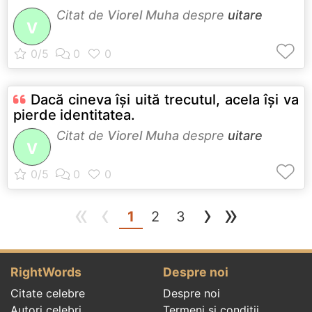
Citat de
Viorel Muha
despre
uitare
V
Dacă cineva îşi uită trecutul, acela îşi va
pierde identitatea.
Citat de
Viorel Muha
despre
uitare
V
«
‹
›
»
(current)
1
2
3
RightWords
Despre noi
Citate celebre
Despre noi
Autori celebri
Termeni și condiții