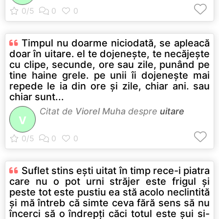
Timpul nu doarme niciodată, se apleacă
doar în uitare. el te dojeneşte, te necăjeşte
cu clipe, secunde, ore sau zile, punând pe
tine haine grele. pe unii îi dojeneşte mai
repede le ia din ore şi zile, chiar ani. sau
chiar sunt...
Citat de
Viorel Muha
despre
uitare
V
Suflet stins eşti uitat în timp rece-i piatra
care nu o pot urni străjer este frigul şi
peste tot este pustiu ea stă acolo neclintită
şi mă întreb că simte ceva fără sens să nu
încerci să o îndrepţi căci totul este şui si-