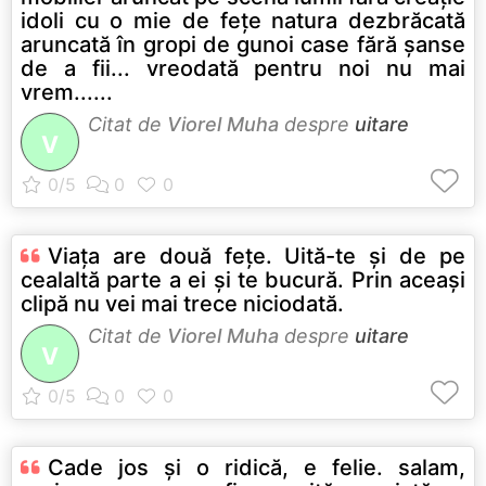
idoli cu o mie de feţe natura dezbrăcată
aruncată în gropi de gunoi case fără şanse
de a fii... vreodată pentru noi nu mai
vrem......
Citat de
Viorel Muha
despre
uitare
V
Viaţa are două feţe. Uită-te şi de pe
cealaltă parte a ei şi te bucură. Prin aceaşi
clipă nu vei mai trece niciodată.
Citat de
Viorel Muha
despre
uitare
V
Cade jos şi o ridică, e felie. salam,