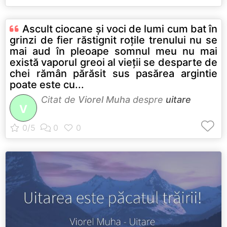
Ascult ciocane şi voci de lumi cum bat în
grinzi de fier răstignit roţile trenului nu se
mai aud în pleoape somnul meu nu mai
există vaporul greoi al vieţii se desparte de
chei rămân părăsit sus pasărea argintie
poate este cu...
Citat de
Viorel Muha
despre
uitare
V