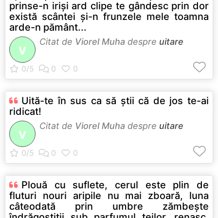
prinse-n irişi ard clipe te gândesc prin dor
există scântei şi-n frunzele mele toamna
arde-n pământ...
Citat de
Viorel Muha
despre
uitare
V
Uită-te în sus ca să ştii că de jos te-ai
ridicat!
Citat de
Viorel Muha
despre
uitare
V
Plouă cu suflete, cerul este plin de
fluturi nouri aripile nu mai zboară, luna
câteodată prin umbre zămbeşte
îndrăgostiţii sub parfumul teilor, renasc,