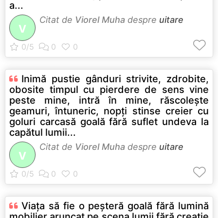
a...
Citat de
Viorel Muha
despre
uitare
V
Inimă pustie gânduri strivite, zdrobite,
obosite timpul cu pierdere de sens vine
peste mine, intră în mine, răscoleşte
geamuri, întuneric, nopţi stinse creier cu
goluri carcasă goală fără suflet undeva la
capătul lumii...
Citat de
Viorel Muha
despre
uitare
V
Viaţa să fie o peşteră goală fără lumină
mobilier aruncat pe scena lumii fără creaţie