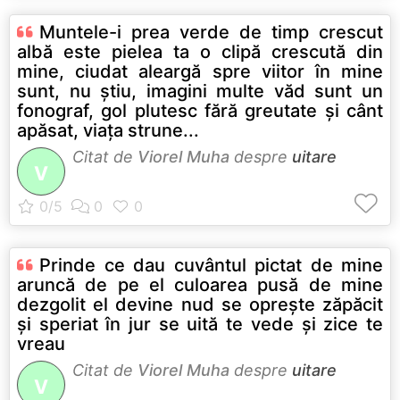
Muntele-i prea verde de timp crescut
albă este pielea ta o clipă crescută din
mine, ciudat aleargă spre viitor în mine
sunt, nu ştiu, imagini multe văd sunt un
fonograf, gol plutesc fără greutate şi cânt
apăsat, viaţa strune...
Citat de
Viorel Muha
despre
uitare
V
Prinde ce dau cuvântul pictat de mine
aruncă de pe el culoarea pusă de mine
dezgolit el devine nud se opreşte zăpăcit
şi speriat în jur se uită te vede şi zice te
vreau
Citat de
Viorel Muha
despre
uitare
V