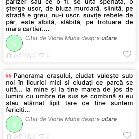
parizer sau ce o fi. se uită speriată, o
şterge usor, de bluza murdară, slinită, pe
stradă e greu, nu-i uşor. suviţe rebele de
păr, este albită, slăbită, pe trotuare de
mare cartier....
Citat de
Viorel Muha
despre
uitare
V
Panorama oraşului, ciudat vuieşte sub
noi în licurici mici şi ciudaţi ce parcă se
uită... la mine şi la tine marea de jos de
lumini cu umbre de sus se combină şi eu
stau atârnat lipit tare de tine suntem
fericiţi...
Citat de
Viorel Muha
despre
uitare
V