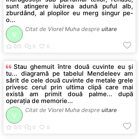
sunt atingere iubirea adună puful alb,
zburdând, al plopilor eu merg singur pe-
o...
Citat de
Viorel Muha
despre
uitare
V
Stau ghemuit între două cuvinte eu şi
tu... diagramă pe tabelul Mendeleev am
sărit de cele două cuvinte de metale grele
privesc cerul prin ultima clipă care mai
există am primit două palme... după
operaţia de memorie...
Citat de
Viorel Muha
despre
uitare
V