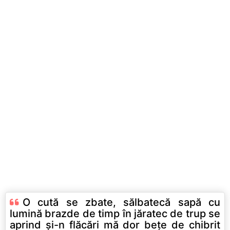
O cută se zbate, sălbatecă sapă cu
lumină brazde de timp în jăratec de trup se
aprind şi-n flăcări mă dor beţe de chibrit