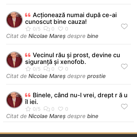
Acționează numai după ce-ai
cunoscut bine cauza!
Citat de
Nicolae Mareș
despre
bine
Vecinul rău şi prost, devine cu
siguranţă şi xenofob.
Citat de
Nicolae Mareș
despre
prostie
Binele, când nu-l vrei, drept r ă u
îl iei.
Citat de
Nicolae Mareș
despre
bine