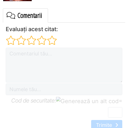
Comentarii
Evaluați acest citat:
Cod de securitate:
=
Trimite