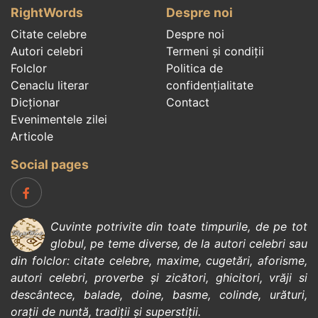
RightWords
Despre noi
Citate celebre
Despre noi
Autori celebri
Termeni și condiții
Folclor
Politica de
Cenaclu literar
confidenţialitate
Dicționar
Contact
Evenimentele zilei
Articole
Social pages
Cuvinte potrivite din toate timpurile, de pe tot
globul, pe teme diverse, de la
autori celebri
sau
din
folclor
:
citate celebre
,
maxime
,
cugetări
,
aforisme
,
autori celebri
,
proverbe și zicători
,
ghicitori
,
vrăji si
descântece
,
balade
,
doine
,
basme
,
colinde
,
urături
,
orații de nuntă
,
tradiții și superstiții
.