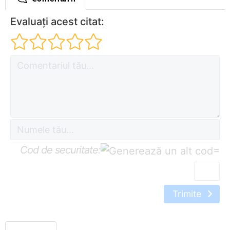
Evaluați acest citat:
Cod de securitate:
=
Trimite