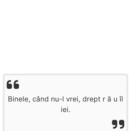
Binele, când nu-l vrei, drept r ă u îl
iei.