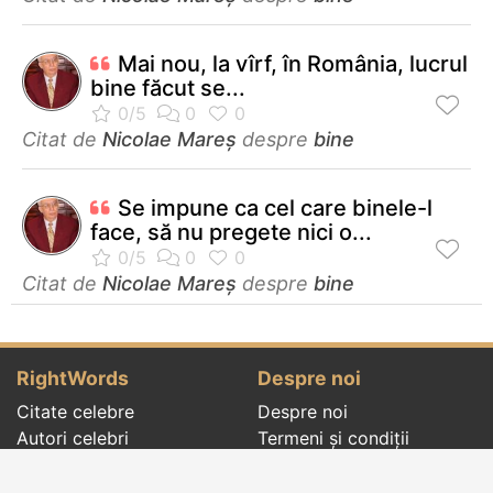
Mai nou, la vîrf, în România, lucrul
bine făcut se...
Citat de
Nicolae Mareș
despre
bine
Se impune ca cel care binele-l
face, să nu pregete nici o...
Citat de
Nicolae Mareș
despre
bine
RightWords
Despre noi
Citate celebre
Despre noi
Autori celebri
Termeni și condiții
Folclor
Politica de
Cenaclu literar
confidenţialitate