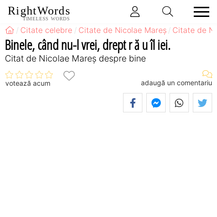
RightWords
TIMELESS WORDS
Citate celebre
Citate de Nicolae Mareș
Citate de N
Binele, când nu-l vrei, drept r ă u îl iei.
Citat de Nicolae Mareș despre bine
adaugă un comentariu
votează acum