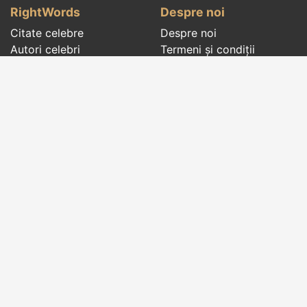
RightWords
Despre noi
Citate celebre
Despre noi
Autori celebri
Termeni și condiții
Folclor
Politica de
Cenaclu literar
confidenţialitate
Dicționar
Contact
Evenimentele zilei
Articole
Social pages
Cuvinte potrivite din toate timpurile, de pe tot
globul, pe teme diverse, de la
autori celebri
sau
din
folclor
:
citate celebre
,
maxime
,
cugetări
,
aforisme
,
autori celebri
,
proverbe și zicători
,
ghicitori
,
vrăji si
descântece
,
balade
,
doine
,
basme
,
colinde
,
urături
,
orații de nuntă
,
tradiții și superstiții
.