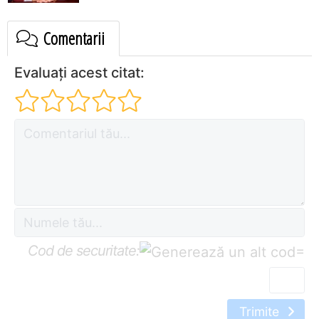
Comentarii
Evaluați acest citat:
Cod de securitate:
=
Trimite