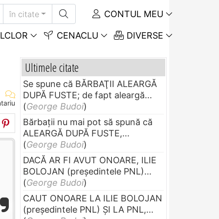
CONTUL MEU
în citate
LCLOR
CENACLU
DIVERSE
Ultimele citate
Se spune că BĂRBAŢII ALEARGĂ
DUPĂ FUSTE; de fapt aleargă...
tariu
(
George Budoi
)
Bărbaţii nu mai pot să spună că
ALEARGĂ DUPĂ FUSTE,...
(
George Budoi
)
DACĂ AR FI AVUT ONOARE, ILIE
BOLOJAN (preşedintele PNL)...
(
George Budoi
)
CAUT ONOARE LA ILIE BOLOJAN
(preşedintele PNL) ŞI LA PNL,...