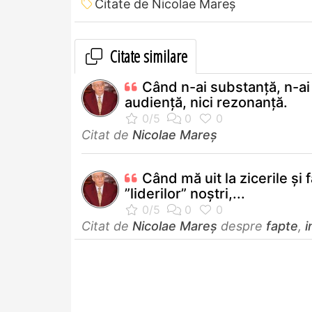
Citate de Nicolae Mareș
Citate similare
Când n-ai substanță, n-ai 
audiență, nici rezonanță.
Citat de
Nicolae Mareș
Când mă uit la zicerile și 
”liderilor” noștri,...
Citat de
Nicolae Mareș
despre
fapte
,
i