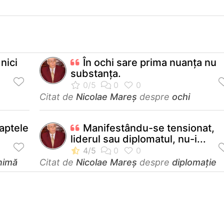
nici
În ochi sare prima nuanța nu
substanța.
Citat de
Nicolae Mareș
despre
ochi
faptele
Manifestându-se tensionat,
liderul sau diplomatul, nu-i...
nimă
Citat de
Nicolae Mareș
despre
diplomație