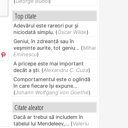
(
George Budoi
)
Top citate
Adevărul este rareori pur și
niciodată simplu.
(
Oscar Wilde
)
Geniul, în zdreanţă sau în
veşminte aurite, tot geniu...
(
Mihai
Eminescu
)
A pricepe este mai important
decât a ști.
(
Alexandru C. Cuza
)
Comportamentul este o oglindă
în care fiecare își expune...
(
Johann Wolfgang von Goethe
)
Citate aleator
Dacă ar trebui să includem în
tabelul lui Mendeleev,...
(
Valeriu