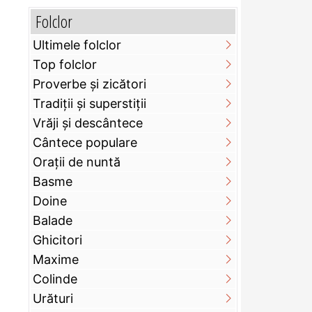
Folclor
Ultimele folclor
Top folclor
Proverbe și zicători
Tradiții și superstiții
Vrăji și descântece
Cântece populare
Orații de nuntă
Basme
Doine
Balade
Ghicitori
Maxime
Colinde
Urături