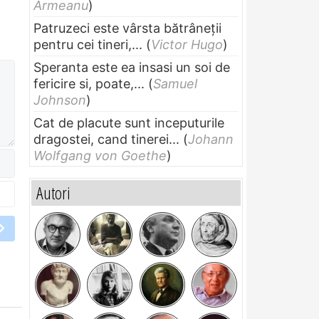
Armeanu
)
Patruzeci este vârsta bătrâneții
pentru cei tineri,...
(
Victor Hugo
)
Speranta este ea insasi un soi de
fericire si, poate,...
(
Samuel
Johnson
)
Cat de placute sunt inceputurile
dragostei, cand tinerei...
(
Johann
Wolfgang von Goethe
)
Autori