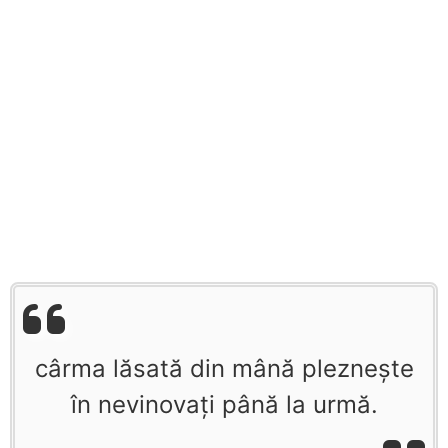
cârma lăsată din mână pleznește
în nevinovați până la urmă.