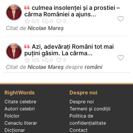
culmea insolenței și a prostiei –
cârma României a ajuns...
Citat de
Nicolae Mareș
Azi, adevărați Români tot mai
puțini găsim. La cârma...
Citat de
Nicolae Mareș
despre
români
RightWords
Despre noi
Citate celebre
Despre noi
Autori celebri
Termeni și condiții
Folclor
Politica de
Cenaclu literar
confidenţialitate
Dicționar
Contact