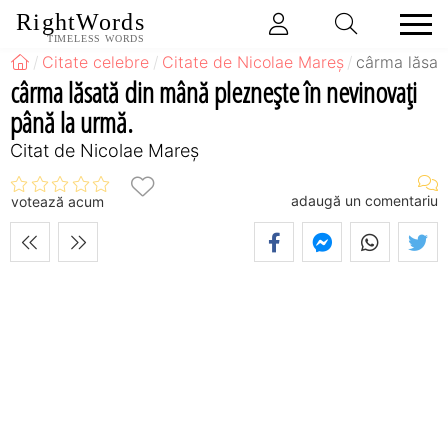
RightWords
TIMELESS WORDS
Citate celebre
Citate de Nicolae Mareș
cârma lăsat
cârma lăsată din mână pleznește în nevinovați
până la urmă.
Citat de Nicolae Mareș
adaugă un comentariu
votează acum