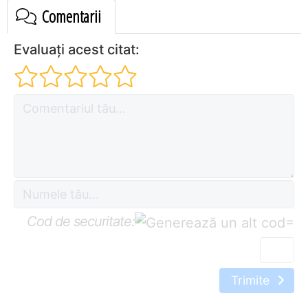
Comentarii
Evaluați acest citat:
Cod de securitate:
=
Trimite