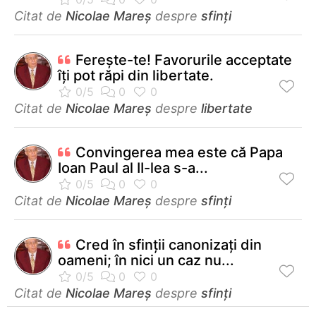
Citat de
Nicolae Mareș
despre
sfinți
Fereşte-te! Favorurile acceptate
îţi pot răpi din libertate.
Citat de
Nicolae Mareș
despre
libertate
Convingerea mea este că Papa
Ioan Paul al II-lea s-a...
Citat de
Nicolae Mareș
despre
sfinți
Cred în sfinţii canonizaţi din
oameni; în nici un caz nu...
Citat de
Nicolae Mareș
despre
sfinți