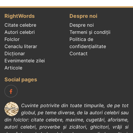
RightWords
Despre noi
Citate celebre
Despre noi
Autori celebri
Termeni și condiții
Folclor
Politica de
Cenaclu literar
confidenţialitate
Dicționar
Contact
Evenimentele zilei
Articole
Social pages
Cuvinte potrivite din toate timpurile, de pe tot
globul, pe teme diverse, de la
autori celebri
sau
din
folclor
:
citate celebre
,
maxime
,
cugetări
,
aforisme
,
autori celebri
,
proverbe și zicători
,
ghicitori
,
vrăji si