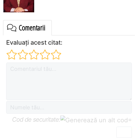
Comentarii
Evaluați acest citat:
Cod de securitate:
=