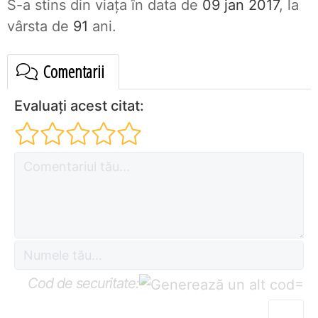
S-a stins din viaţa în data de
09 jan 2017
, la
vârsta de
91
ani.
Comentarii
Evaluați acest citat:
Cod de securitate:
=