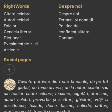
RightWords
Despre noi
Citate celebre
Despre noi
Autori celebri
Termeni și condiții
Folclor
Politica de
Cenaclu literar
confidenţialitate
Dicționar
Contact
Evenimentele zilei
Articole
Social pages
Cuvinte potrivite din toate timpurile, de pe tot
globul, pe teme diverse, de la
autori celebri
sau
din
folclor
:
citate celebre
,
maxime
,
cugetări
,
aforisme
,
autori celebri
,
proverbe și zicători
,
ghicitori
,
vrăji si
descântece
,
balade
,
doine
,
basme
,
colinde
,
urături
,
orații de nuntă
,
tradiții și superstiții
.