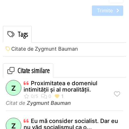
Trimite
Tags
Citate de Zygmunt Bauman
Citate similare
Proximitatea e domeniul
Z
intimităţii şi al moralităţii.
Citat de
Zygmunt Bauman
Eu mă consider socialist. Dar eu
Z
nu văd socialismul ca o...