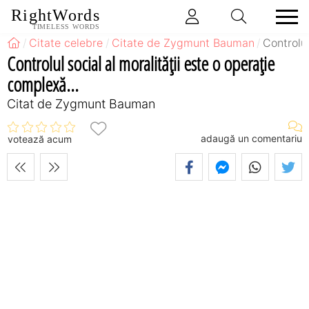
RightWords
TIMELESS WORDS
Citate celebre
Citate de Zygmunt Bauman
Controlul
Controlul social al moralităţii este o operaţie
complexă...
Citat de Zygmunt Bauman
adaugă un comentariu
votează acum