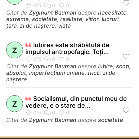
Citat de
Zygmunt Bauman
despre
necesitate
,
extreme
,
societate
,
realitate
,
viitor
,
lucruri
,
țară
,
zi de naștere
,
viață
Iubirea este străbătută de
Z
impulsul antropofagic. Toţi...
Citat de
Zygmunt Bauman
despre
iubire
,
scop
,
absolut
,
imperfecțiuni umane
,
frică
,
zi de
naștere
Socialismul, din punctul meu de
Z
vedere, e o stare de...
Citat de
Zygmunt Bauman
despre
societate