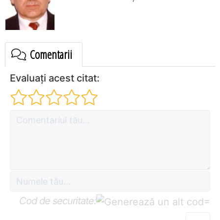
Comentarii
Evaluați acest citat:
Cod de securitate:
=