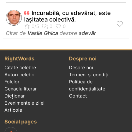
Incurabilă, cu adevărat, este
laşitatea colectivă.
Citat de
Vasile Ghica
despre
adevăr
RightWords
Despre noi
Citate celebre
Despre noi
Autori celebri
Termeni și condiții
Folclor
Politica de
Cenaclu literar
confidenţialitate
Dicționar
Contact
Evenimentele zilei
Articole
Social pages