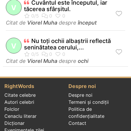
Cuvântul este începutul, iar
V
tăcerea sfârşitul.
Citat de
Viorel Muha
despre
început
Nu toţi ochii albaştrii reflectă
V
seninătatea cerului,...
Citat de
Viorel Muha
despre
ochi
RightWords
Despre noi
Citate celebre
Despre noi
Autori celebri
Termeni și condiții
Folclor
Politica de
Cenaclu literar
confidenţialitate
Dicționar
Contact
Evenimentele zilei