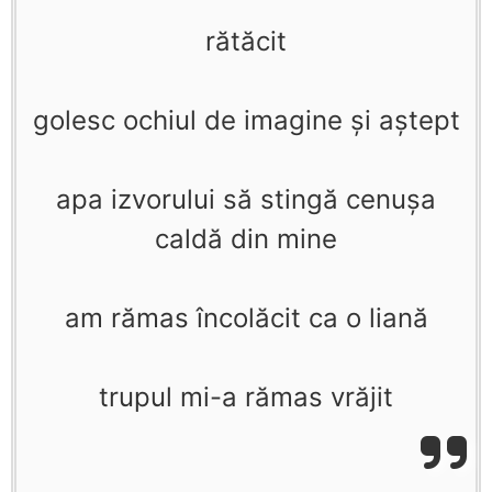
rătăcit
golesc ochiul de imagine şi aştept
apa izvorului să stingă cenuşa
caldă din mine
am rămas încolăcit ca o liană
trupul mi-a rămas vrăjit