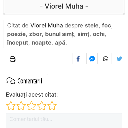
Viorel Muha
Citat de
Viorel Muha
despre
stele
,
foc
,
poezie
,
zbor
,
bunul simț
,
simț
,
ochi
,
început
,
noapte
,
apă
.
Comentarii
Evaluați acest citat: