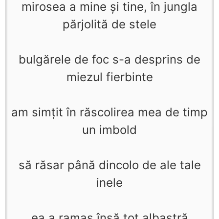
mirosea a mine şi tine, în jungla
părjolită de stele
bulgărele de foc s-a desprins de
miezul fierbinte
am simţit în răscolirea mea de timp
un imbold
să răsar până dincolo de ale tale
inele
ea a ramas însă tot albastră