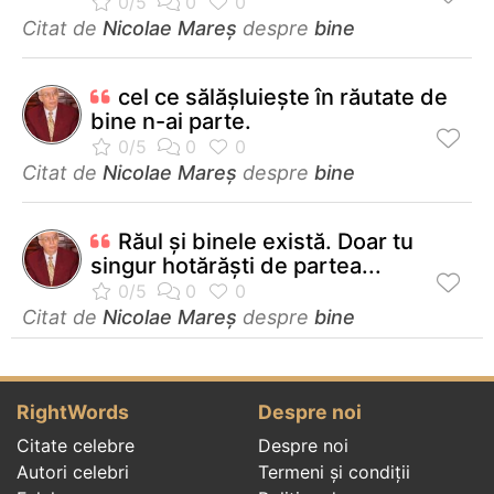
Citat de
Nicolae Mareș
despre
bine
cel ce sălășluiește în răutate de
bine n-ai parte.
Citat de
Nicolae Mareș
despre
bine
Răul şi binele există. Doar tu
singur hotărăşti de partea...
Citat de
Nicolae Mareș
despre
bine
RightWords
Despre noi
Citate celebre
Despre noi
Autori celebri
Termeni și condiții