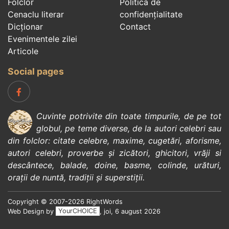
Folclor
Politica de
Cenaclu literar
confidenţialitate
Dicționar
Contact
Evenimentele zilei
Articole
Social pages
Cuvinte potrivite din toate timpurile, de pe tot
globul, pe teme diverse, de la
autori celebri
sau
din
folclor
:
citate celebre
,
maxime
,
cugetări
,
aforisme
,
autori celebri
,
proverbe și zicători
,
ghicitori
,
vrăji si
descântece
,
balade
,
doine
,
basme
,
colinde
,
urături
,
orații de nuntă
,
tradiții și superstiții
.
Copyright © 2007-2026 RightWords
Web Design by
YourCHOICE
, joi, 6 august 2026