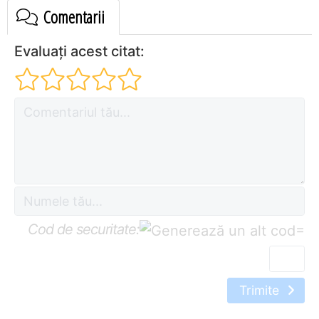
Comentarii
Evaluați acest citat:
Cod de securitate:
=
Trimite