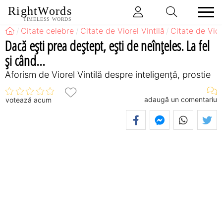
RightWords
TIMELESS WORDS
Citate celebre
Citate de Viorel Vintilă
Citate de Vior
Dacă eşti prea deştept, eşti de neînţeles. La fel
şi când...
Aforism de Viorel Vintilă despre inteligență, prostie
adaugă un comentariu
votează acum