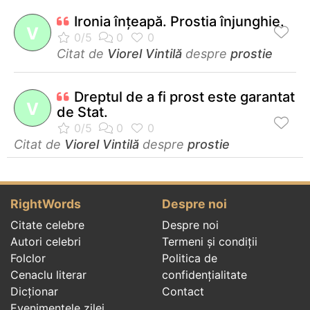
Ironia înţeapă. Prostia înjunghie.
V
Citat de
Viorel Vintilă
despre
prostie
Dreptul de a fi prost este garantat
V
de Stat.
Citat de
Viorel Vintilă
despre
prostie
RightWords
Despre noi
Citate celebre
Despre noi
Autori celebri
Termeni și condiții
Folclor
Politica de
Cenaclu literar
confidenţialitate
Dicționar
Contact
Evenimentele zilei