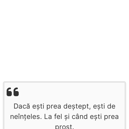
Dacă eşti prea deştept, eşti de
neînţeles. La fel şi când eşti prea
prost.