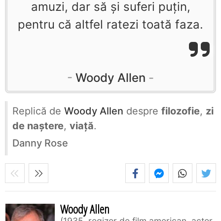
amuzi, dar să şi suferi puţin,
pentru că altfel ratezi toată faza.
Woody Allen
Replică de
Woody Allen
despre
filozofie
,
zi
de naștere
,
viață
.
Danny Rose
Woody Allen
1935, regizor de film american, actor,