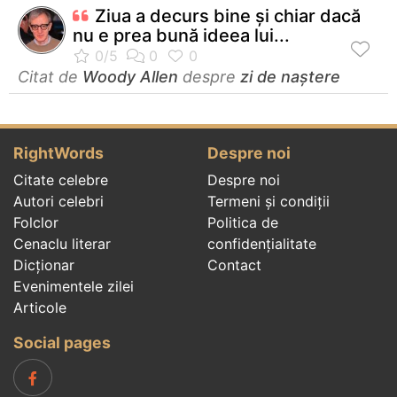
Ziua a decurs bine şi chiar dacă
nu e prea bună ideea lui...
Citat de
Woody Allen
despre
zi de naștere
RightWords
Despre noi
Citate celebre
Despre noi
Autori celebri
Termeni și condiții
Folclor
Politica de
Cenaclu literar
confidenţialitate
Dicționar
Contact
Evenimentele zilei
Articole
Social pages