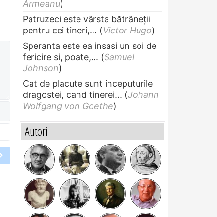
Armeanu
)
Patruzeci este vârsta bătrâneții
pentru cei tineri,...
(
Victor Hugo
)
Speranta este ea insasi un soi de
fericire si, poate,...
(
Samuel
Johnson
)
Cat de placute sunt inceputurile
dragostei, cand tinerei...
(
Johann
Wolfgang von Goethe
)
Autori