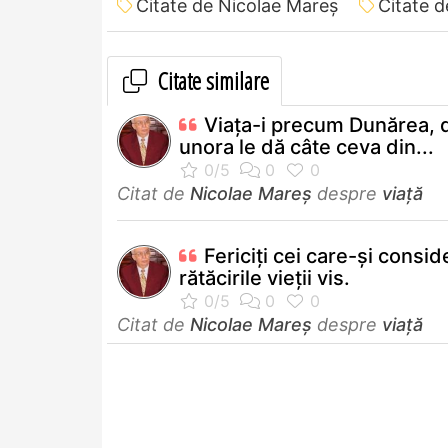
Citate de Nicolae Mareș
Citate d
Citate similare
Viața-i precum Dunărea, 
unora le dă câte ceva din...
Citat de
Nicolae Mareș
despre
viață
Fericiți cei care-și consid
rătăcirile vieții vis.
Citat de
Nicolae Mareș
despre
viață