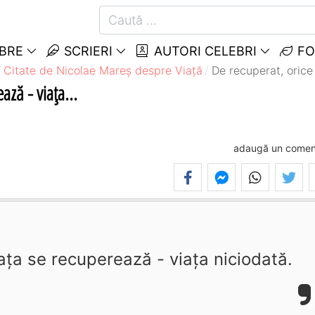
EBRE
SCRIERI
AUTORI CELEBRI
FO
Citate de Nicolae Mareș despre Viață
De recuperat, orice 
ază - viața...
adaugă un comen
iața se recuperează - viața niciodată.