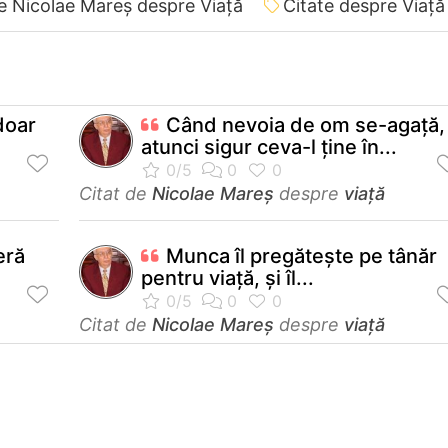
e Nicolae Mareș despre Viață
Citate despre Viață
doar
Când nevoia de om se-agață,
atunci sigur ceva-l ține în...
Citat de
Nicolae Mareș
despre
viață
eră
Munca îl pregătește pe tânăr
pentru viață, și îl...
Citat de
Nicolae Mareș
despre
viață