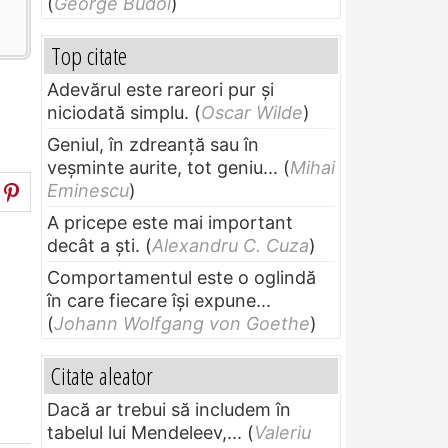
(
George Budoi
)
Top citate
Adevărul este rareori pur și
niciodată simplu.
(
Oscar Wilde
)
Geniul, în zdreanţă sau în
veşminte aurite, tot geniu...
(
Mihai
Eminescu
)
A pricepe este mai important
decât a ști.
(
Alexandru C. Cuza
)
Comportamentul este o oglindă
în care fiecare își expune...
(
Johann Wolfgang von Goethe
)
Citate aleator
Dacă ar trebui să includem în
tabelul lui Mendeleev,...
(
Valeriu