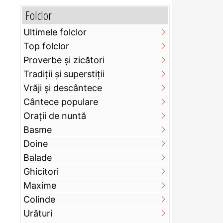
Folclor
Ultimele folclor
Top folclor
Proverbe și zicători
Tradiții și superstiții
Vrăji și descântece
Cântece populare
Orații de nuntă
Basme
Doine
Balade
Ghicitori
Maxime
Colinde
Urături