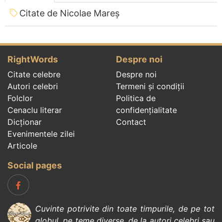
Citate de Nicolae Mareș
RightWords
Despre noi
Citate celebre
Despre noi
Autori celebri
Termeni și condiții
Folclor
Politica de
Cenaclu literar
confidenţialitate
Dicționar
Contact
Evenimentele zilei
Articole
Social pages
Cuvinte potrivite din toate timpurile, de pe tot
globul, pe teme diverse, de la
autori celebri
sau