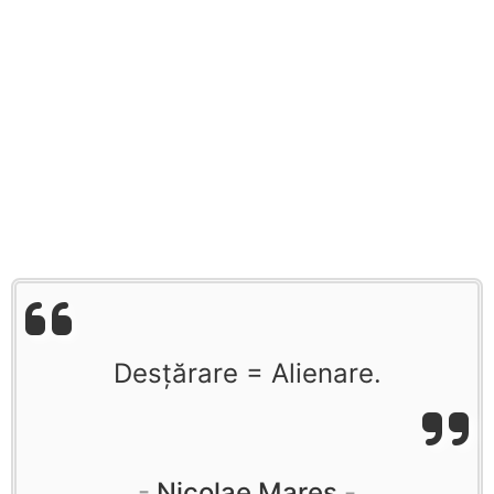
Desțărare = Alienare.
Nicolae Mareș