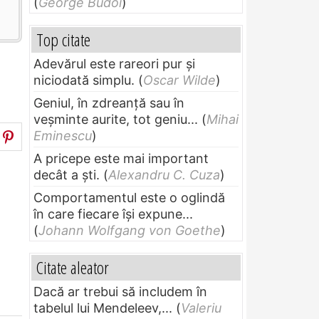
(
George Budoi
)
Top citate
Adevărul este rareori pur și
niciodată simplu.
(
Oscar Wilde
)
Geniul, în zdreanţă sau în
veşminte aurite, tot geniu...
(
Mihai
Eminescu
)
A pricepe este mai important
decât a ști.
(
Alexandru C. Cuza
)
Comportamentul este o oglindă
în care fiecare își expune...
(
Johann Wolfgang von Goethe
)
Citate aleator
Dacă ar trebui să includem în
tabelul lui Mendeleev,...
(
Valeriu