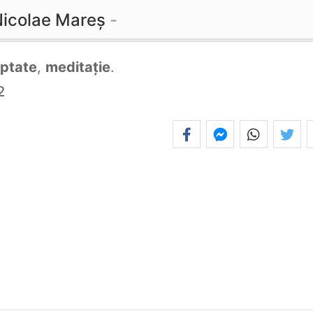
icolae Mareș
ptate
,
meditație
.
2