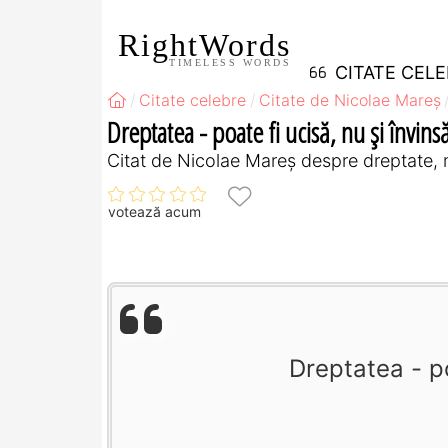
RightWords
TIMELESS WORDS
CITATE CEL
Citate celebre
Citate de Nicolae Mareș
Dreptatea - poate fi ucisă, nu și învins
Citat de Nicolae Mareș despre dreptate, 
votează acum
Dreptatea - po