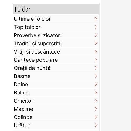
Folclor
Ultimele folclor
Top folclor
Proverbe și zicători
Tradiții și superstiții
Vrăji și descântece
Cântece populare
Orații de nuntă
Basme
Doine
Balade
Ghicitori
Maxime
Colinde
Urături