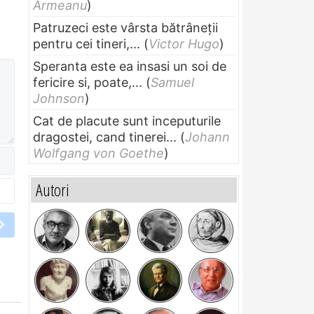
Armeanu
)
Patruzeci este vârsta bătrâneții
pentru cei tineri,...
(
Victor Hugo
)
Speranta este ea insasi un soi de
fericire si, poate,...
(
Samuel
Johnson
)
Cat de placute sunt inceputurile
dragostei, cand tinerei...
(
Johann
Wolfgang von Goethe
)
Autori