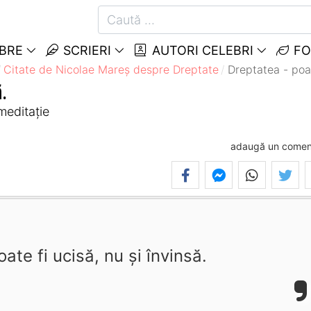
EBRE
SCRIERI
AUTORI CELEBRI
FO
Citate de Nicolae Mareș despre Dreptate
Dreptatea - poat
ă.
meditație
adaugă un comen
ate fi ucisă, nu și învinsă.