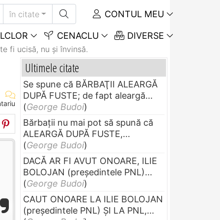
CONTUL MEU
în citate
LCLOR
CENACLU
DIVERSE
e fi ucisă, nu și învinsă.
Ultimele citate
Se spune că BĂRBAŢII ALEARGĂ
DUPĂ FUSTE; de fapt aleargă...
tariu
(
George Budoi
)
Bărbaţii nu mai pot să spună că
ALEARGĂ DUPĂ FUSTE,...
(
George Budoi
)
DACĂ AR FI AVUT ONOARE, ILIE
BOLOJAN (preşedintele PNL)...
(
George Budoi
)
CAUT ONOARE LA ILIE BOLOJAN
(preşedintele PNL) ŞI LA PNL,...