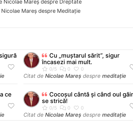
de Nicolae Mareș despre Dreptate
e Nicolae Mareș despre Meditație
sigură
Cu „muștarul sărit”, sigur
încasezi mai mult.
ie
Citat de
Nicolae Mareș
despre
meditație
a ce
Cocoșul cântă și când oul găin
se strică!
ie
Citat de
Nicolae Mareș
despre
meditație