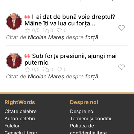
I-ai dat de bună voie dreptul?
Mâine îţi va lua cu forţa...
Citat de
Nicolae Mareș
despre
forță
Sub forţa presiunii, ajungi mai
puternic.
Citat de
Nicolae Mareș
despre
forță
RightWords
Despre noi
Citate celebre
Despre noi
Autori celebri
Termeni și condiții
Folclor
Politica de
Cenaclu literar
confidenţialitate