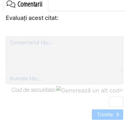
Comentarii
Evaluați acest citat:
Cod de securitate:
=
Trimite