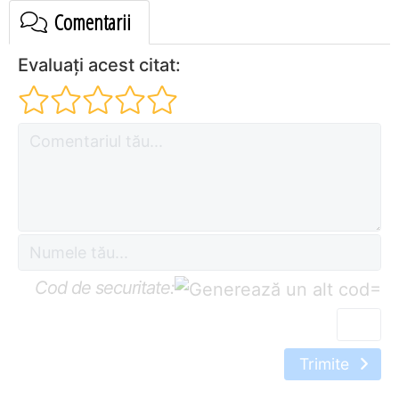
Comentarii
Evaluați acest citat:
Cod de securitate:
=
Trimite