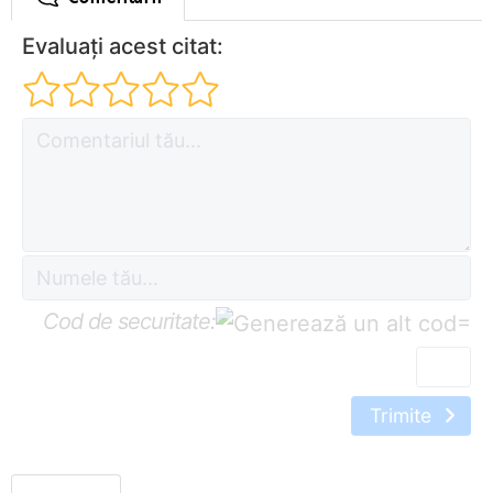
Evaluați acest citat:
Cod de securitate:
=
Trimite