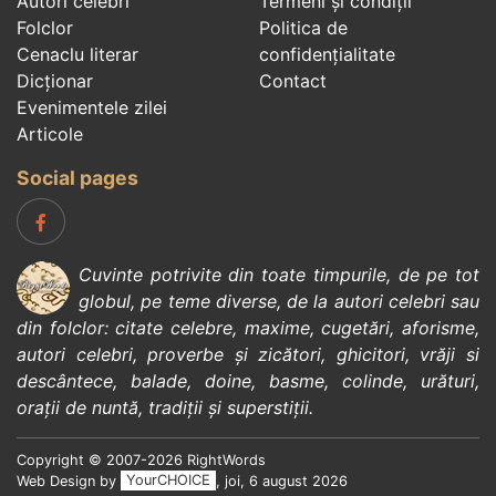
Autori celebri
Termeni și condiții
Folclor
Politica de
Cenaclu literar
confidenţialitate
Dicționar
Contact
Evenimentele zilei
Articole
Social pages
Cuvinte potrivite din toate timpurile, de pe tot
globul, pe teme diverse, de la
autori celebri
sau
din
folclor
:
citate celebre
,
maxime
,
cugetări
,
aforisme
,
autori celebri
,
proverbe și zicători
,
ghicitori
,
vrăji si
descântece
,
balade
,
doine
,
basme
,
colinde
,
urături
,
orații de nuntă
,
tradiții și superstiții
.
Copyright © 2007-2026 RightWords
Web Design by
YourCHOICE
, joi, 6 august 2026