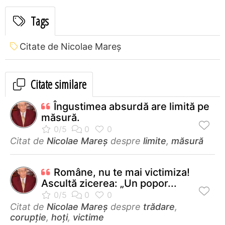
Tags
Citate de Nicolae Mareș
Citate similare
Îngustimea absurdă are limită pe
măsură.
Citat de
Nicolae Mareș
despre
limite
,
măsură
Române, nu te mai victimiza!
Ascultă zicerea: „Un popor...
Citat de
Nicolae Mareș
despre
trădare
,
corupţie
,
hoţi
,
victime