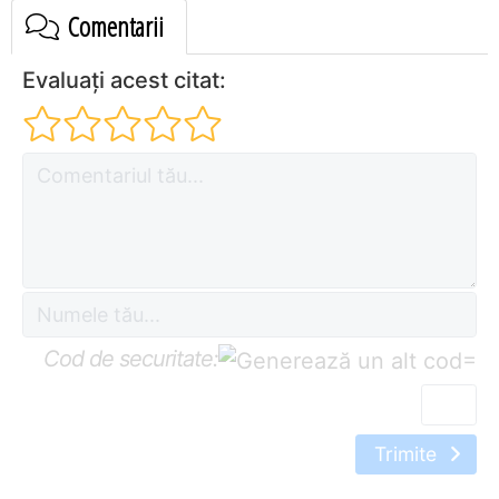
Comentarii
Evaluați acest citat:
Cod de securitate:
=
Trimite