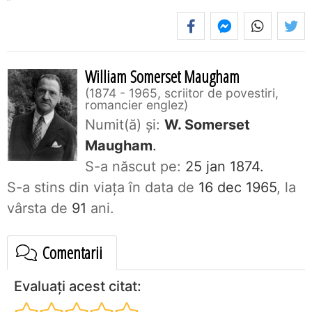
William Somerset Maugham
1874 - 1965, scriitor de povestiri,
romancier englez
Numit(ă) și:
W. Somerset
Maugham
.
S-a născut pe:
25 jan 1874.
S-a stins din viaţa în data de
16 dec 1965
, la
vârsta de
91
ani.
Comentarii
Evaluați acest citat: