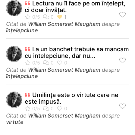
Lectura nu îl face pe om înţelept,
ci doar învăţat.
Citat de
William Somerset Maugham
despre
înțelepciune
La un banchet trebuie sa mancam
cu intelepciune, dar nu...
Citat de
William Somerset Maugham
despre
înțelepciune
Umilinţa este o virtute care ne
este impusă.
Citat de
William Somerset Maugham
despre
virtute