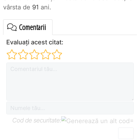
vârsta de
91
ani.
Comentarii
Evaluați acest citat:
Cod de securitate:
=