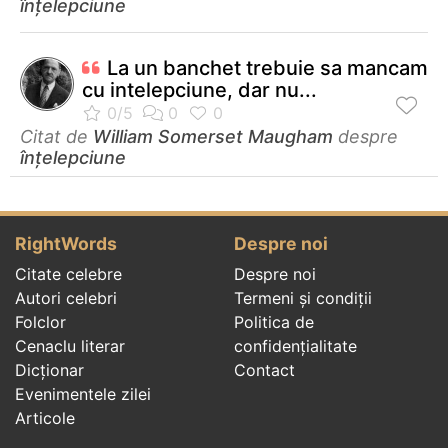
înțelepciune
La un banchet trebuie sa mancam
cu intelepciune, dar nu...
Citat de
William Somerset Maugham
despre
înțelepciune
RightWords
Despre noi
Citate celebre
Despre noi
Autori celebri
Termeni și condiții
Folclor
Politica de
Cenaclu literar
confidenţialitate
Dicționar
Contact
Evenimentele zilei
Articole