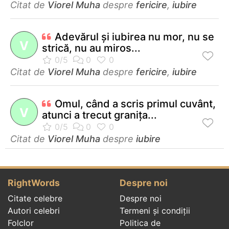
Citat de
Viorel Muha
despre
fericire
,
iubire
Adevărul şi iubirea nu mor, nu se
V
strică, nu au miros...
Citat de
Viorel Muha
despre
fericire
,
iubire
Omul, când a scris primul cuvânt,
V
atunci a trecut graniţa...
Citat de
Viorel Muha
despre
iubire
RightWords
Despre noi
Citate celebre
Despre noi
Autori celebri
Termeni și condiții
Folclor
Politica de