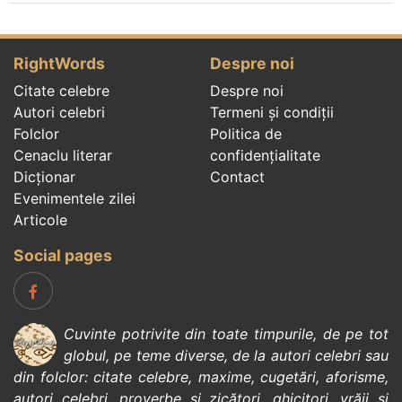
RightWords
Despre noi
Citate celebre
Despre noi
Autori celebri
Termeni și condiții
Folclor
Politica de
Cenaclu literar
confidenţialitate
Dicționar
Contact
Evenimentele zilei
Articole
Social pages
Cuvinte potrivite din toate timpurile, de pe tot
globul, pe teme diverse, de la
autori celebri
sau
din
folclor
:
citate celebre
,
maxime
,
cugetări
,
aforisme
,
autori celebri
,
proverbe și zicători
,
ghicitori
,
vrăji si