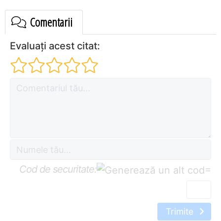
Comentarii
Evaluați acest citat:
Cod de securitate:
=
Trimite